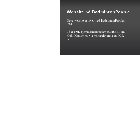
Website på BadmintonPeople
Dette website er lavet med BadmintonPeoples
CMS.
Få et prof. hjemmesideprogram (CMS) til din
klub. Kontakt os via kontaktformularen.
Klik
her.