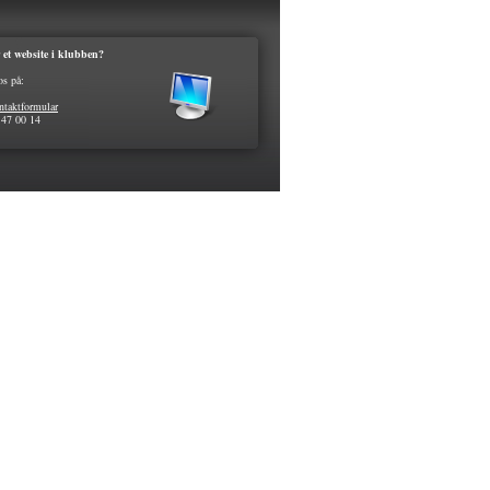
 et website i klubben?
os på:
ntaktformular
 47 00 14