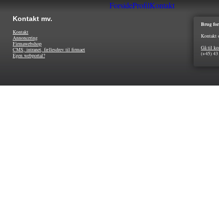
Forside
Profil
Kontakt
Kontakt mv.
Brug for
Kontakt
Kontakt 
Annoncering
Firmawebshop
Gå til ko
CMS, intranet, fællesdrev til firmaet
(+45) 43
Egen webportal?