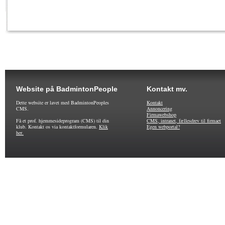
Website på BadmintonPeople
Kontakt mv.
Dette website er lavet med BadmintonPeoples
Kontakt
CMS.
Annoncering
Firmawebshop
Få et prof. hjemmesideprogram (CMS) til din
CMS, intranet, fællesdrev til firmaet
klub. Kontakt os via kontaktformularen.
Klik
Egen webportal?
her.