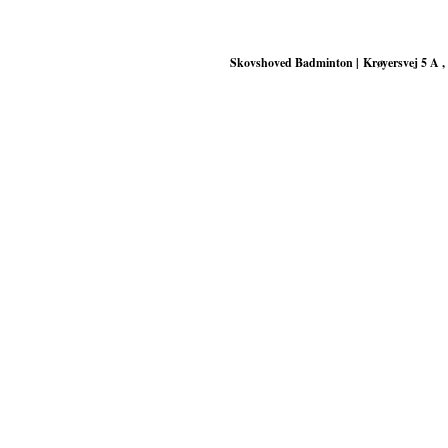
Skovshoved Badminton | Krøyersvej 5 A ,