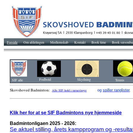
Forside
Om afdelingen
Medlemskab
Kontakt
Book time
Book sæsonba
Fodbold
Skydning
SIF alle
Tennis
Skovshoved Badminton:
og
spiller ranglister
Alle SIF-hold i turneringer
.
Klik her for at se SIF Badmintons nye hjemmeside
Badmintonligaen 2025 - 2026:
Se aktuel stilling, årets kampprogram og -resultat