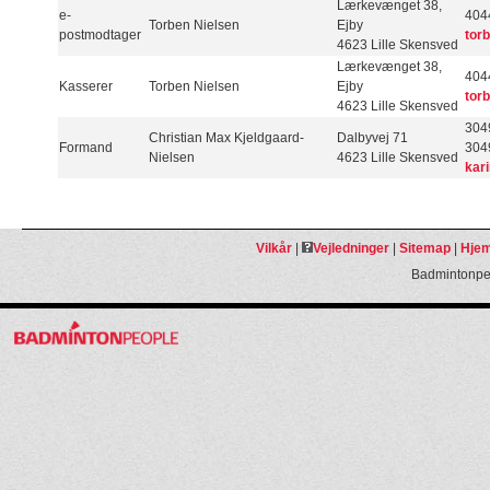
Lærkevænget 38,
e-
404
Torben Nielsen
Ejby
postmodtager
tor
4623 Lille Skensved
Lærkevænget 38,
404
Kasserer
Torben Nielsen
Ejby
tor
4623 Lille Skensved
304
Christian Max Kjeldgaard-
Dalbyvej 71
Formand
3049
Nielsen
4623 Lille Skensved
kar
Vilkår
|
Vejledninger
|
Sitemap
|
Hjem
Badmintonpeo