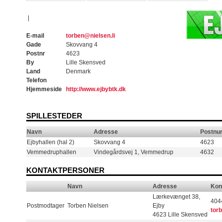
|
E-mail
torben@nielsen.li
Gade
Skovvang 4
Postnr
4623
By
Lille Skensved
Land
Denmark
Telefon
Hjemmeside
http://www.ejbybtk.dk
SPILLESTEDER
Navn
Adresse
Postn
Ejbyhallen (hal 2)
Skovvang 4
4623
Vemmedruphallen
Vindegårdsvej 1, Vemmedrup
4632
KONTAKTPERSONER
Navn
Adresse
Kon
Lærkevænget 38,
404
Postmodtager
Torben Nielsen
Ejby
tor
4623 Lille Skensved