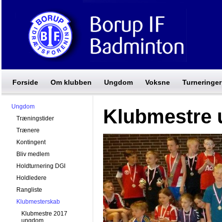
Forside
Om klubben
Ungdom
Voksne
Turneringer
Ungdom
Klubmestre
Træningstider
Trænere
Kontingent
Bliv medlem
Holdturnering DGI
Holdledere
Rangliste
Klubmesterskab
Klubmestre 2017
ungdom