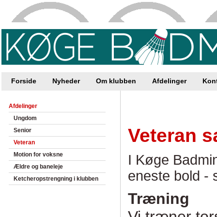
Forside
Nyheder
Om klubben
Afdelinger
Kon
Afdelinger
Ungdom
Veteran 
Senior
Veteran
Motion for voksne
I Køge Badmi
Ældre og baneleje
eneste bold - s
Ketcheropstrengning i klubben
Træning
Vi træner tor