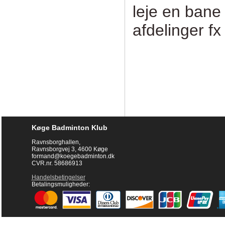
leje en bane
afdelinger fx
Køge Badminton Klub
Ravnsborghallen,
Ravnsborgvej 3, 4600 Køge
formand@koegebadminton.dk
CVR.nr. 58686913
Handelsbetingelser
Betalingsmuligheder: