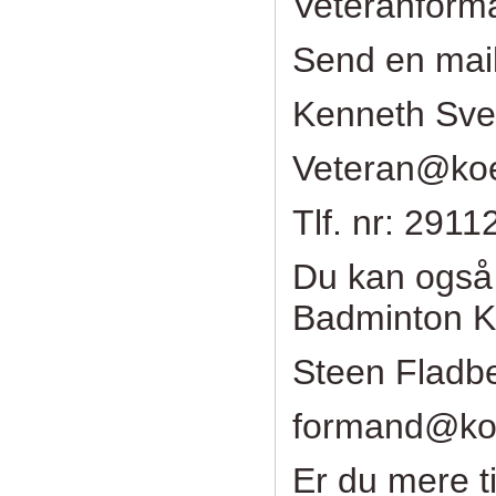
Veteranform
Send en mail e
Kenneth Sve
Veteran@ko
Tlf. nr: 2911
Du kan også
Badminton K
Steen Fladb
formand@ko
Er du mere t