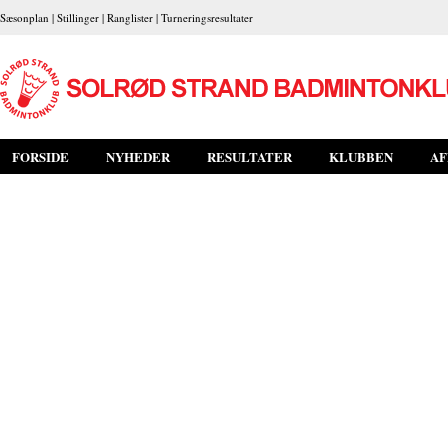
Sæsonplan
|
Stillinger
|
Ranglister
|
Turneringsresultater
FORSIDE
NYHEDER
RESULTATER
KLUBBEN
AF