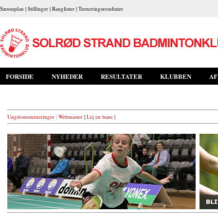
Sæsonplan
|
Stillinger
|
Ranglister
|
Turneringsresultater
FORSIDE
NYHEDER
RESULTATER
KLUBBEN
AF
Ungdomsturneringer
|
Webmaster
|
Lej en bane
|