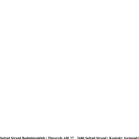
Solrød Strand Badmintonklub | Tingsryds Allé 27 , 2680 Solrød Strand | Kontakt: formand