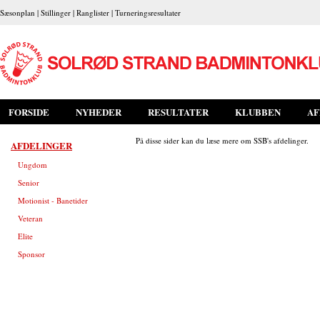
Sæsonplan
|
Stillinger
|
Ranglister
|
Turneringsresultater
FORSIDE
NYHEDER
RESULTATER
KLUBBEN
AF
På disse sider kan du læse mere om SSB's afdelinger.
AFDELINGER
Ungdom
Senior
Motionist - Banetider
Veteran
Elite
Sponsor