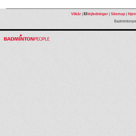
Vilkår
|
Vejledninger
|
Sitemap
|
Hjem
Badmintonpeo