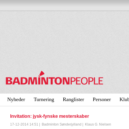
Nyheder
Turnering
Ranglister
Personer
Klu
Invitation: jysk-fynske mesterskaber
17-12-2014 14:51
|
Badminton Sønderjylland
|
Klaus G. Nielsen