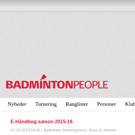
Nyheder
Turnering
Ranglister
Personer
Klu
E-Håndbog sæson 2015-16
07-10-2015 19:28
|
Badminton Sønderjylland
|
Klaus G. Nielsen