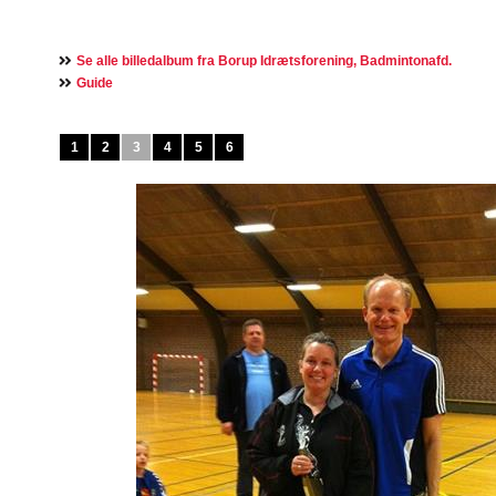
Se alle billedalbum fra Borup Idrætsforening, Badmintonafd.
Guide
1
2
3
4
5
6