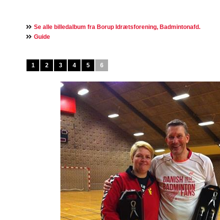
Se alle billedalbum fra Borup Idrætsforening, Badmintonafd.
Guide
1
2
3
4
5
6