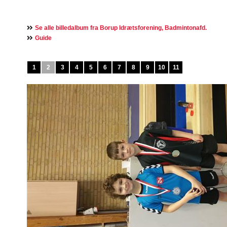
Se alle billedalbum fra Borup Idrætsforening, Badmintonafd.
Guide
1
2
3
4
5
6
7
8
9
10
11