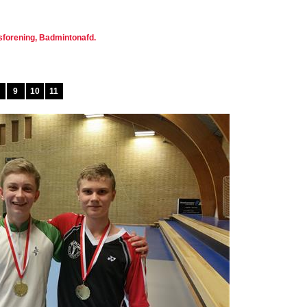
tsforening, Badmintonafd.
9
10
11