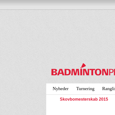
Nyheder
Turnering
Rangli
Skovbomesterskab 2015