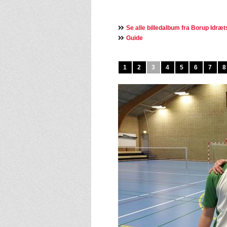
Se alle billedalbum fra Borup Idræ
Guide
1
2
3
4
5
6
7
8