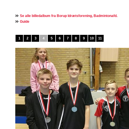
Se alle billedalbum fra Borup Idrætsforening, Badmintonafd.
Guide
1
2
3
4
5
6
7
8
9
10
11