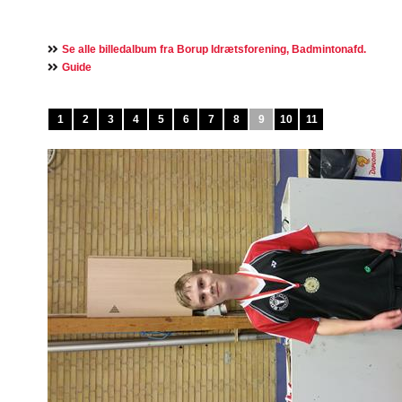
Se alle billedalbum fra Borup Idrætsforening, Badmintonafd.
Guide
1
2
3
4
5
6
7
8
9
10
11