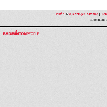
Vilkår
|
Vejledninger
|
Sitemap
|
Hjem
Badmintonpeo