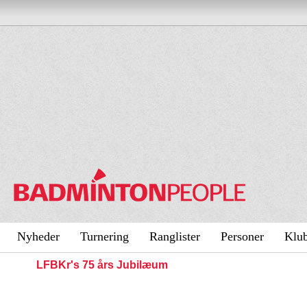
Nyheder
Turnering
Ranglister
Personer
Klu
LFBKr's 75 års Jubilæum