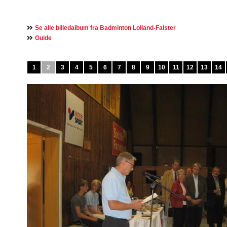
Se alle billedalbum fra Badminton Lolland-Falster
Guide
1
2
3
4
5
6
7
8
9
10
11
12
13
14