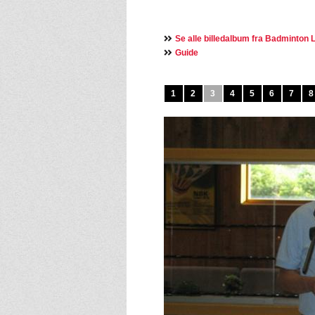
Se alle billedalbum fra Badminton L
Guide
1
2
3
4
5
6
7
8