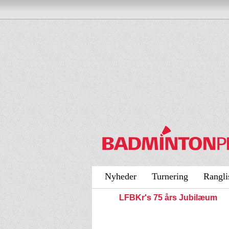
Nyheder
Turnering
Rangli
LFBKr's 75 års Jubilæum