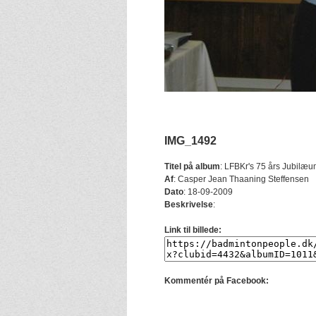
IMG_1492
Titel på album
:
LFBKr's 75 års Jubilæu
Af
:
Casper Jean Thaaning Steffensen
Dato
:
18-09-2009
Beskrivelse
:
Link til billede:
Kommentér på Facebook: