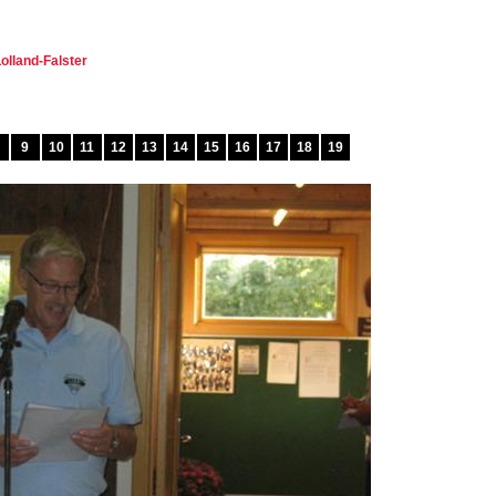
olland-Falster
9
10
11
12
13
14
15
16
17
18
19