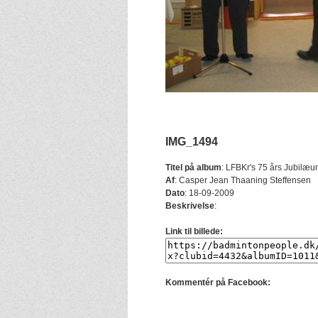
IMG_1494
Titel på album
:
LFBKr's 75 års Jubilæu
Af
:
Casper Jean Thaaning Steffensen
Dato
:
18-09-2009
Beskrivelse
:
Link til billede:
Kommentér på Facebook: