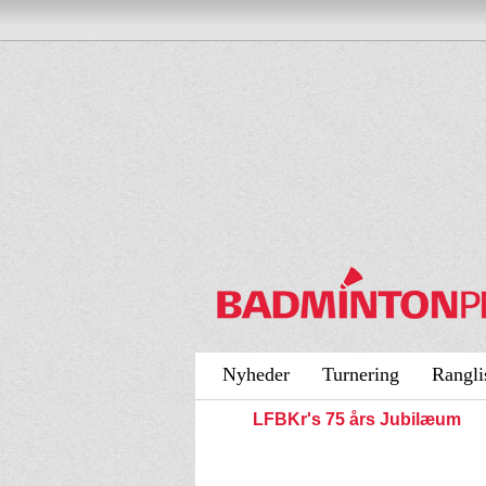
Nyheder
Turnering
Rangli
LFBKr's 75 års Jubilæum