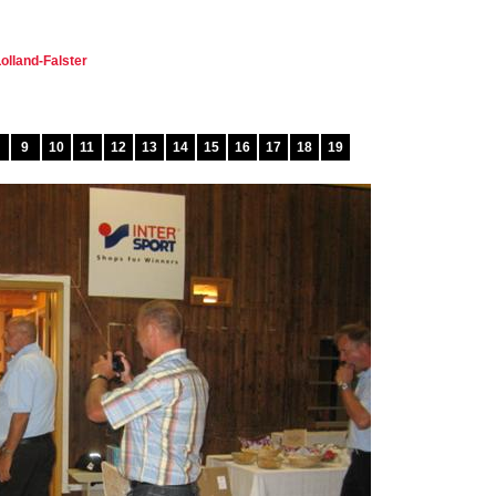
olland-Falster
9
10
11
12
13
14
15
16
17
18
19