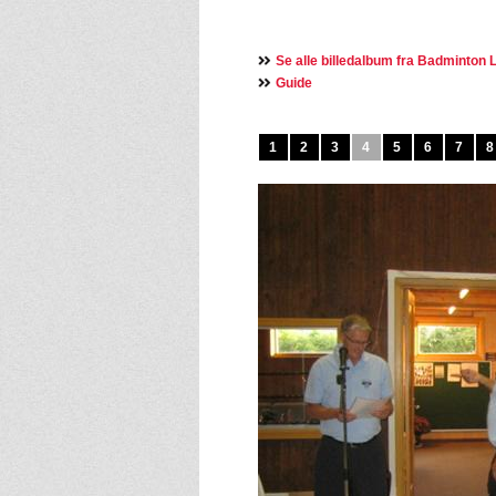
Se alle billedalbum fra Badminton L
Guide
1
2
3
4
5
6
7
8