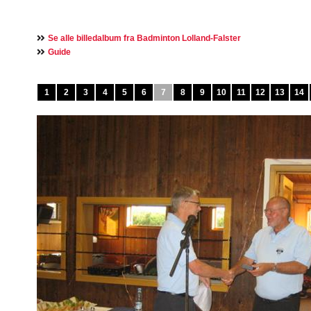
Se alle billedalbum fra Badminton Lolland-Falster
Guide
1
2
3
4
5
6
7
8
9
10
11
12
13
14