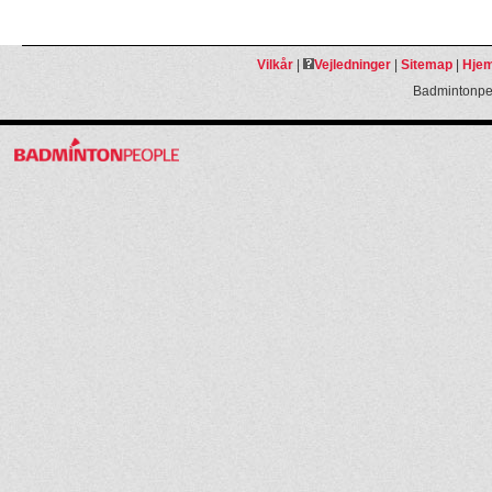
Vilkår
|
Vejledninger
|
Sitemap
|
Hjem
Badmintonpeo