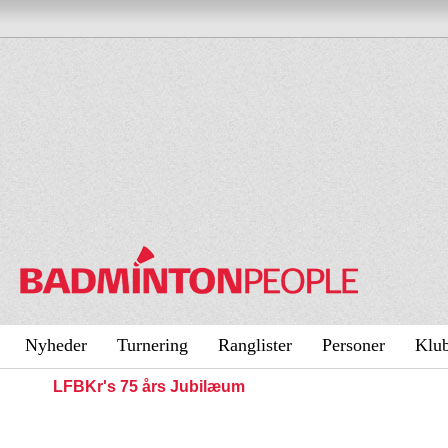
Nyheder
Turnering
Ranglister
Personer
Klu
LFBKr's 75 års Jubilæum