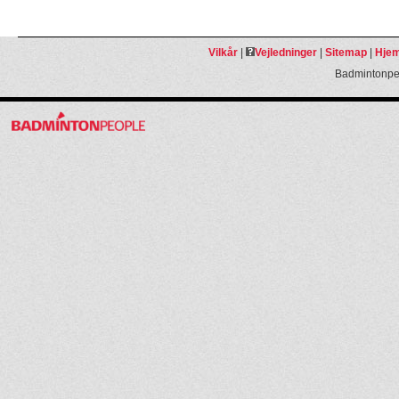
Vilkår
|
Vejledninger
|
Sitemap
|
Hjem
Badmintonpeo