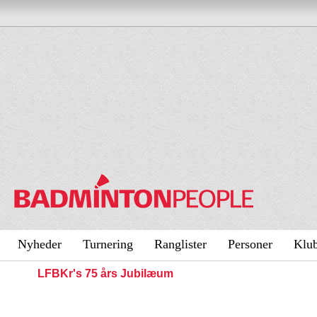
Nyheder
Turnering
Ranglister
Personer
Klu
LFBKr's 75 års Jubilæum