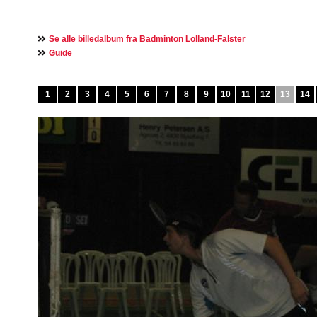
Se alle billedalbum fra Badminton Lolland-Falster
Guide
1
2
3
4
5
6
7
8
9
10
11
12
13
14