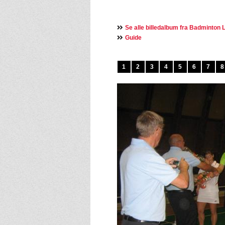
Se alle billedalbum fra Badminton L
Guide
1
2
3
4
5
6
7
8