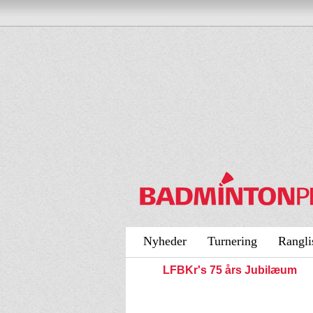
Nyheder
Turnering
Rangli
LFBKr's 75 års Jubilæum