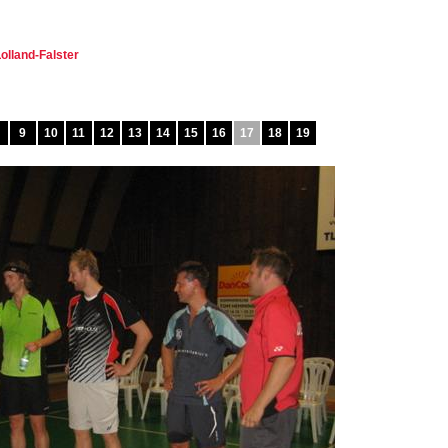
olland-Falster
9
10
11
12
13
14
15
16
17
18
19