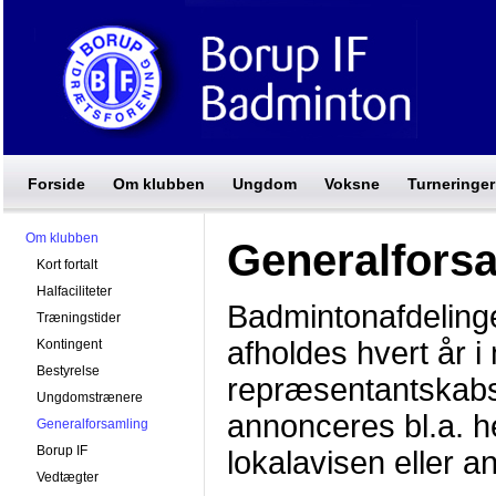
Forside
Om klubben
Ungdom
Voksne
Turneringer
Om klubben
Generalfors
Kort fortalt
Halfaciliteter
Badmintonafdeling
Træningstider
afholdes hvert år i
Kontingent
Bestyrelse
repræsentantskabs
Ungdomstrænere
annonceres bl.a. h
Generalforsamling
Borup IF
lokalavisen eller a
Vedtægter