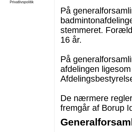
Privatlivspolitik
På generalforsamli
badmintonafdeling
stemmeret. Foræl
16 år.
På generalforsamli
afdelingen ligeso
Afdelingsbestyrels
De nærmere regler 
fremgår af Borup 
Generalforsaml