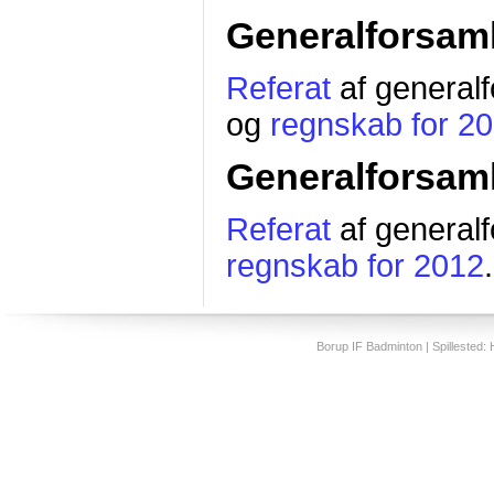
Generalforsaml
Referat
af general
og
regnskab for 2
Generalforsaml
Referat
af general
regnskab for 2012
.
Borup IF Badminton | Spillested