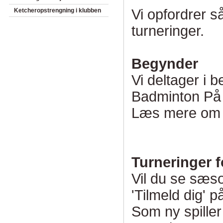
Vi opfordrer så
Ketcheropstrengning i klubben
turneringer.
Begynder
Vi deltager i 
Badminton På
Læs mere om
Turneringer f
Vil du se sæso
'Tilmeld dig' 
Som ny spiller