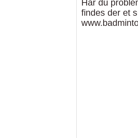
Har du problem
findes der et 
www.badminto