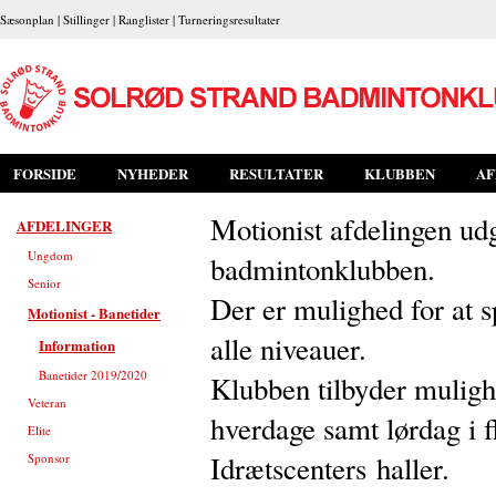
Sæsonplan
|
Stillinger
|
Ranglister
|
Turneringsresultater
FORSIDE
NYHEDER
RESULTATER
KLUBBEN
AF
Motionist afdelingen udg
AFDELINGER
Ungdom
badmintonklubben.
Senior
Der er mulighed for at 
Motionist - Banetider
alle niveauer.
Information
Banetider 2019/2020
Klubben tilbyder mulighe
Veteran
hverdage samt lørdag i f
Elite
Idrætscenters haller.
Sponsor