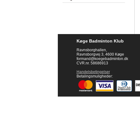
Køge Badminton Klub
Ravnsborghallen,
Ravnsborgvej 3, 4600 Køge
formand@koegebadminton.dk
CVR.nr. 58686913
Handelsbetingelser
Betalingsmuligheder: