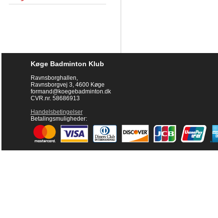
Køge Badminton Klub
Ravnsborghallen,
Ravnsborgvej 3, 4600 Køge
formand@koegebadminton.dk
CVR.nr. 58686913
Handelsbetingelser
Betalingsmuligheder: