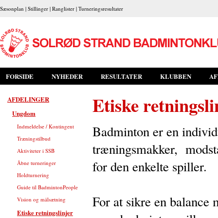
Sæsonplan
|
Stillinger
|
Ranglister
|
Turneringsresultater
FORSIDE
NYHEDER
RESULTATER
KLUBBEN
AF
Etiske retningsli
AFDELINGER
Ungdom
Indmeldelse / Kontingent
Badminton er en individ
Træningstilbud
træningsmakker, modstan
Aktiviteter i SSB
for den enkelte spiller.
Åbne turneringer
Holdturnering
Guide til BadmintonPeople
For at sikre en balance 
Vision og målsætning
Etiske retningslinjer