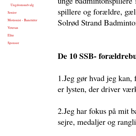
unge badmintonspillere 
Ungdomsudvalg
spillere og forældre, gæ
Senior
Solrød Strand Badminto
Motionist - Banetider
Veteran
Elite
Sponsor
De 10 SSB- forældreb
1.Jeg gør hvad jeg kan, f
er lysten, der driver vær
2.Jeg har fokus på mit 
sejre, medaljer og rangli