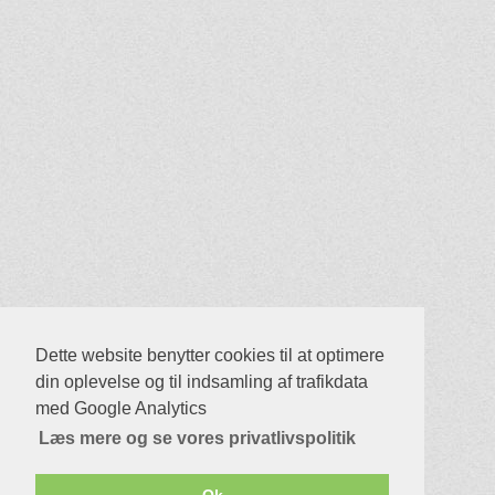
Dette website benytter cookies til at optimere
din oplevelse og til indsamling af trafikdata
Skjul reklamer på BadmintonPeople.dk
med Google Analytics
Klik her
Læs mere og se vores privatlivspolitik