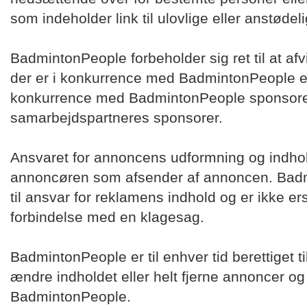
som indeholder link til ulovlige eller anstødel
BadmintonPeople forbeholder sig ret til at af
der er i konkurrence med BadmintonPeople egn
konkurrence med BadmintonPeople sponsore
samarbejdspartneres sponsorer.
Ansvaret for annoncens udformning og indhol
annoncøren som afsender af annoncen. Badm
til ansvar for reklamens indhold og er ikke er
forbindelse med en klagesag.
BadmintonPeople er til enhver tid berettiget t
ændre indholdet eller helt fjerne annoncer o
BadmintonPeople.