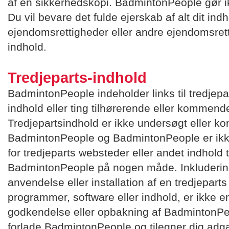
af en sikkerhedskopi. BadmintonPeople gør ik
Du vil bevare det fulde ejerskab af alt dit ind
ejendomsrettigheder eller andre ejendomsret
indhold.
Tredjeparts-indhold
BadmintonPeople indeholder links til tredjepa
indhold eller ting tilhørerende eller kommend
Tredjepartsindhold er ikke undersøgt eller ko
BadmintonPeople og BadmintonPeople er ikke
for tredjeparts websteder eller andet indhold 
BadmintonPeople på nogen måde. Inkludering af,
anvendelse eller installation af en tredjeparts
programmer, software eller indhold, er ikke
godkendelse eller opbakning af BadmintonPeo
forlade BadmintonPeople og tilegner dig adga