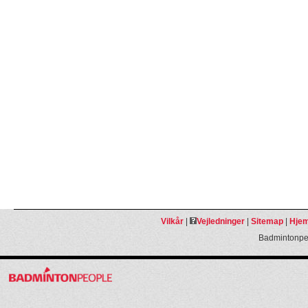
Vilkår
|
Vejledninger
|
Sitemap
|
Hjem
Badmintonpeo