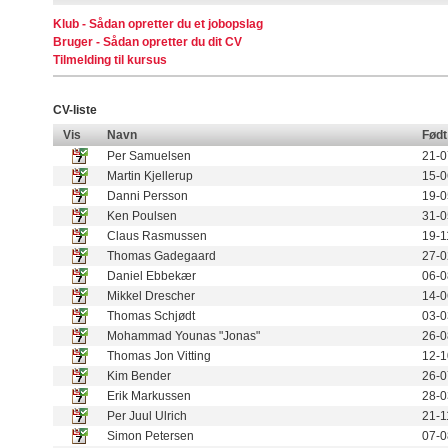
Klub - Sådan opretter du et jobopslag
Bruger - Sådan opretter du dit CV
Tilmelding til kursus
CV-liste
Vis
Navn
Født
Per Samuelsen
21-0
Martin Kjellerup
15-0
Danni Persson
19-0
Ken Poulsen
31-0
Claus Rasmussen
19-1
Thomas Gadegaard
27-0
Daniel Ebbekær
06-0
Mikkel Drescher
14-0
Thomas Schjødt
03-0
Mohammad Younas "Jonas"
26-0
Thomas Jon Vitting
12-1
Kim Bender
26-0
Erik Markussen
28-0
Per Juul Ulrich
21-1
Simon Petersen
07-0