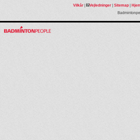
Vilkår
|
Vejledninger
|
Sitemap
|
Hjem
Badmintonpeo