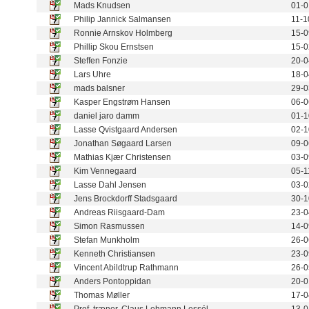
Mads Knudsen
01-0
Philip Jannick Salmansen
11-1
Ronnie Arnskov Holmberg
15-0
Phillip Skou Ernstsen
15-0
Steffen Fonzie
20-0
Lars Uhre
18-0
mads balsner
29-0
Kasper Engstrøm Hansen
06-0
daniel jaro damm
01-1
Lasse Qvistgaard Andersen
02-1
Jonathan Søgaard Larsen
09-0
Mathias Kjær Christensen
03-0
Kim Vennegaard
05-1
Lasse Dahl Jensen
03-0
Jens Brockdorff Stadsgaard
30-1
Andreas Riisgaard-Dam
23-0
Simon Rasmussen
14-0
Stefan Munkholm
26-0
Kenneth Christiansen
23-0
Vincent Abildtrup Rathmann
26-0
Anders Pontoppidan
20-0
Thomas Møller
17-0