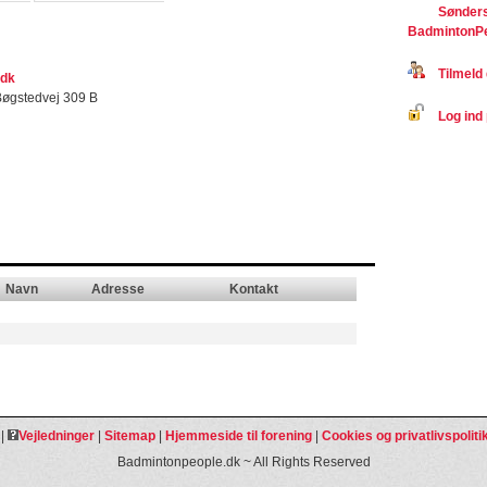
Sønders
BadmintonP
Tilmeld 
.dk
 Bøgstedvej 309 B
Log ind 
Navn
Adresse
Kontakt
|
Vejledninger
|
Sitemap
|
Hjemmeside til forening
|
Cookies og privatlivspoliti
Badmintonpeople.dk ~ All Rights Reserved