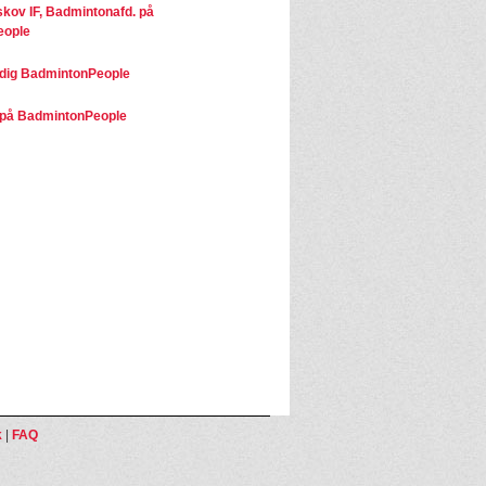
kov IF, Badmintonafd. på
eople
dig BadmintonPeople
på BadmintonPeople
k
|
FAQ