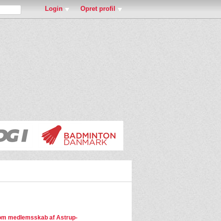
Login
Opret profil
om medlemsskab af Astrup-