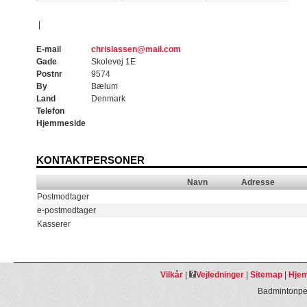
|
E-mail
chrislassen@mail.com
Gade
Skolevej 1E
Postnr
9574
By
Bælum
Land
Denmark
Telefon
Hjemmeside
KONTAKTPERSONER
Navn
Adresse
Postmodtager
e-postmodtager
Kasserer
Vilkår
|
Vejledninger
|
Sitemap
|
Hjem
Badmintonpeo