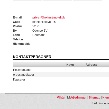
|
E-mail
privat@holmstrup-el.dk
Gade
planteskolevej 15
Postnr
5250
By
Odense SV
Land
Denmark
Telefon
Hjemmeside
KONTAKTPERSONER
Navn
Adresse
Postmodtager
e-postmodtager
Kasserer
Vilkår
|
Vejledninger
|
Sitemap
|
Hjem
Badmintonpeo