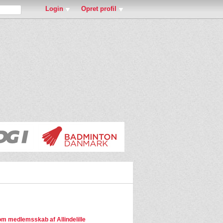
Login
Opret profil
m medlemsskab af Allindelille