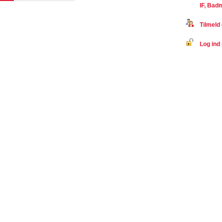
IF, Bad
Tilmeld 
Log ind 