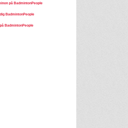
minon på BadmintonPeople
dig BadmintonPeople
på BadmintonPeople