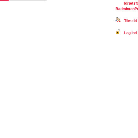
Idrætsf
BadmintonP
Tilmeld 
Log ind 