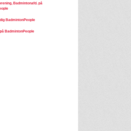
orening, Badmintonafd. på
eople
dig BadmintonPeople
på BadmintonPeople