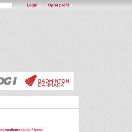
Login
Opret profil
om medlemsskab af Asdal