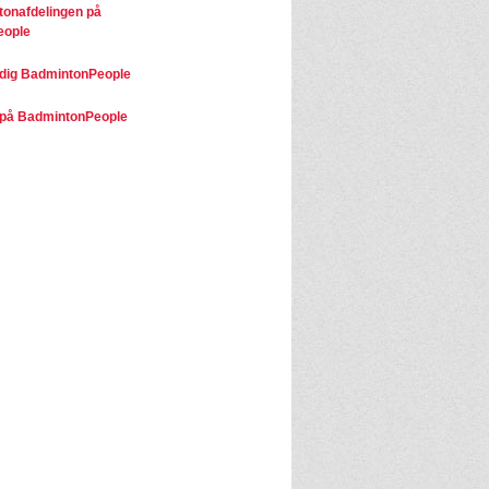
onafdelingen på
eople
dig BadmintonPeople
på BadmintonPeople