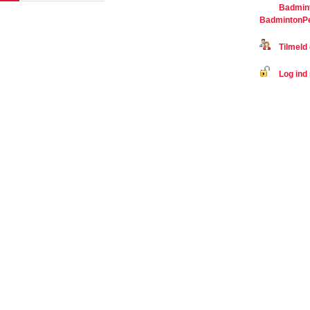
Badmint
BadmintonP
Tilmeld 
Log ind 