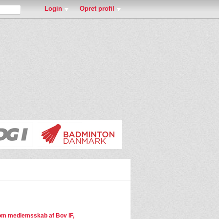
Login
Opret profil
m medlemsskab af Bov IF,