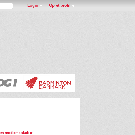
Login
Opret profil
om medlemsskab af