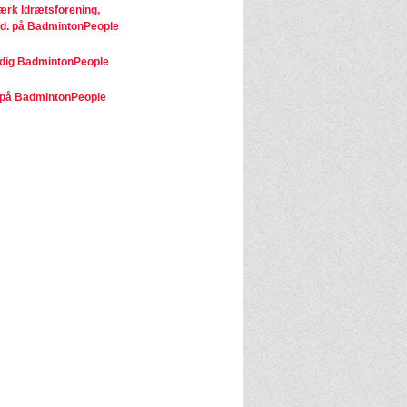
rk Idrætsforening,
d. på BadmintonPeople
dig BadmintonPeople
på BadmintonPeople