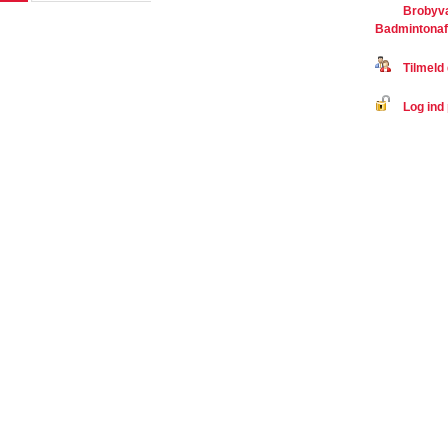
Brobyvæ
Badmintonaf
Tilmeld 
Log ind 