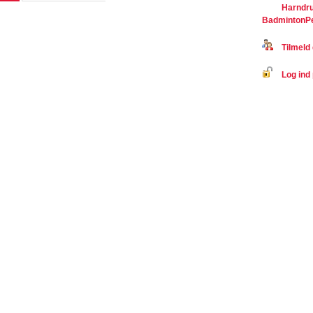
Harndru
BadmintonP
Tilmeld 
Log ind 