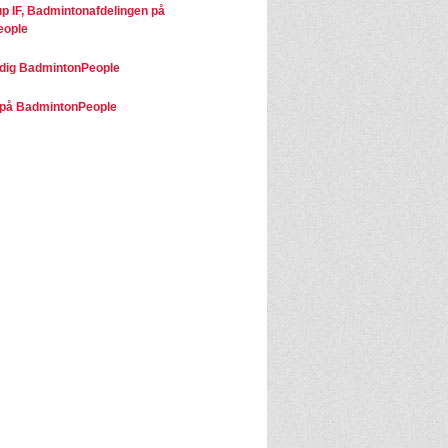
p IF, Badmintonafdelingen på
eople
dig BadmintonPeople
på BadmintonPeople