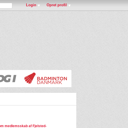
Login
Opret profil
m medlemsskab af Fjelsted-