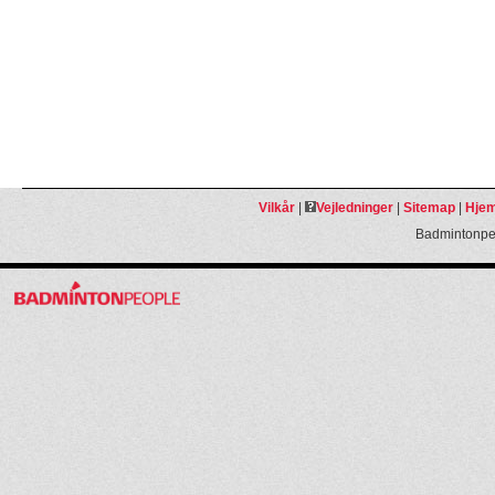
Vilkår
|
Vejledninger
|
Sitemap
|
Hjem
Badmintonpeo