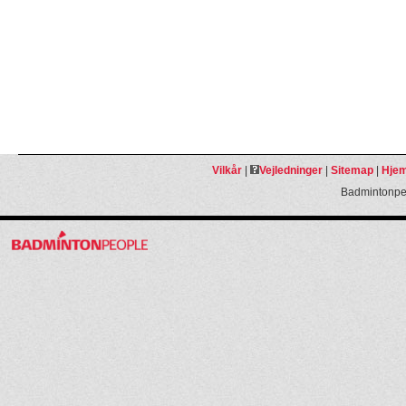
Vilkår
|
Vejledninger
|
Sitemap
|
Hjem
Badmintonpeo