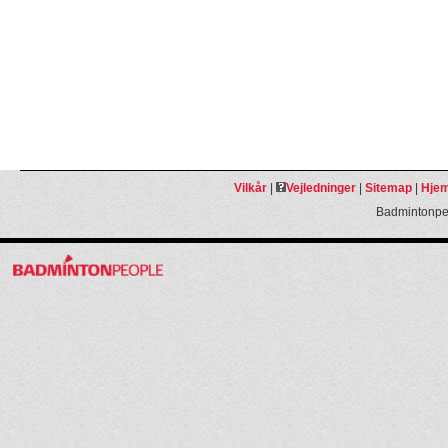
Vilkår
|
Vejledninger
|
Sitemap
|
Hjem
Badmintonpeo