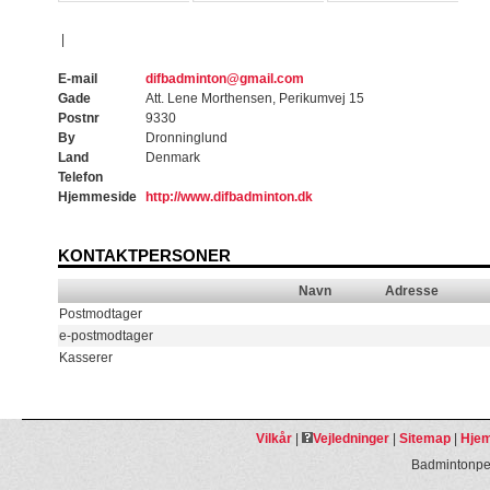
|
E-mail
difbadminton@gmail.com
Gade
Att. Lene Morthensen, Perikumvej 15
Postnr
9330
By
Dronninglund
Land
Denmark
Telefon
Hjemmeside
http://www.difbadminton.dk
KONTAKTPERSONER
Navn
Adresse
Postmodtager
e-postmodtager
Kasserer
Vilkår
|
Vejledninger
|
Sitemap
|
Hjem
Badmintonpeo