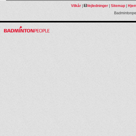
Vilkår
|
Vejledninger
|
Sitemap
|
Hjem
Badmintonpeo