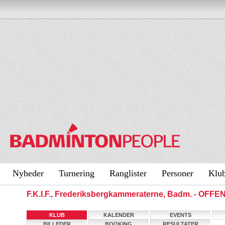
Nyheder
Turnering
Ranglister
Personer
Klu
F.K.I.F., Frederiksbergkammeraterne, Badm. - OFF
KLUB
KALENDER
EVENTS
BILLEDER
BOOKING
RESULTATER