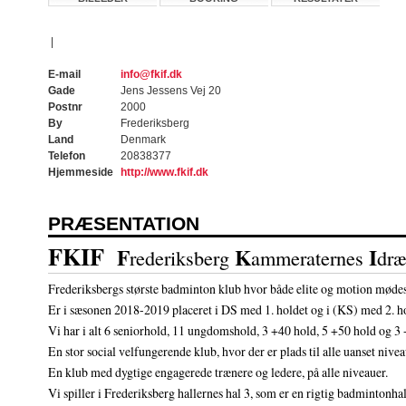
|
E-mail
info@fkif.dk
Gade
Jens Jessens Vej 20
Postnr
2000
By
Frederiksberg
Land
Denmark
Telefon
20838377
Hjemmeside
http://www.fkif.dk
PRÆSENTATION
FKIF
F
K
I
rederiksberg
ammeraternes
dræ
Frederiksbergs største badminton klub hvor både elite og motion mødes
Er i sæsonen 2018-2019 placeret i DS med 1. holdet og i (KS) med 2. ho
Vi har i alt 6 seniorhold, 11 ungdomshold, 3 +40 hold, 5 +50 hold og 3 
En stor social velfungerende klub, hvor der er plads til alle uanset nivea
En klub med dygtige engagerede trænere og ledere, på alle niveauer.
Vi spiller i Frederiksberg hallernes hal 3, som er en rigtig badmintonha