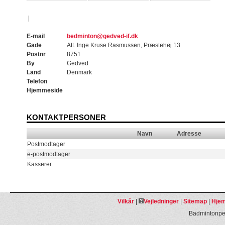
|
E-mail
bedminton@gedved-if.dk
Gade
Att. Inge Kruse Rasmussen, Præstehøj 13
Postnr
8751
By
Gedved
Land
Denmark
Telefon
Hjemmeside
KONTAKTPERSONER
Navn
Adresse
Postmodtager
e-postmodtager
Kasserer
Vilkår
|
Vejledninger
|
Sitemap
|
Hjem
Badmintonpeo