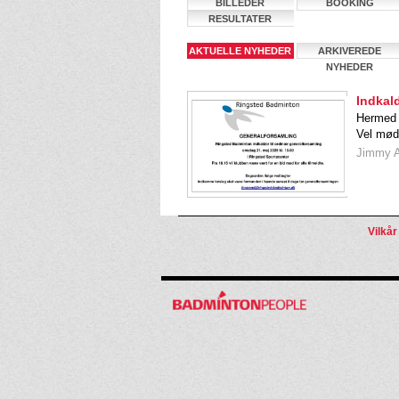
BILLEDER
BOOKING
RESULTATER
AKTUELLE NYHEDER
ARKIVEREDE
NYHEDER
Indkald
Hermed i
Vel mødt
Jimmy A
Vilkår