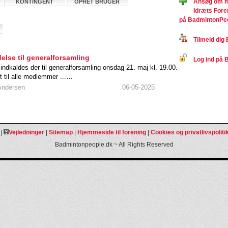
Ansøg om m
KONTINGENT
OPRET BRUGER
Idræts Fore
på BadmintonPe
Tilmeld dig 
else til generalforsamling
Log ind på B
ndkaldes der til generalforsamling onsdag 21. maj kl. 19.00.
 til alle medlemmer ...…
ndersen
06-05-2025
|
Vejledninger
|
Sitemap
|
Hjemmeside til forening
|
Cookies og privatlivspoliti
Badmintonpeople.dk ~ All Rights Reserved