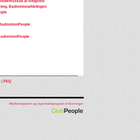
edlemsskab af Ringsted
ning, Badmintonafdelingen
ople
BadmintonPeople
admintonPeople
k
|
FAQ
- Medlemssystem og regnskabsprogram til foreninger